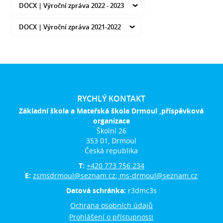
DOCX |
Výroční zpráva 2022 - 2023
DOCX |
Výroční zpráva 2021-2022
RYCHLÝ KONTAKT
Základní škola a Mateřská škola Drmoul ,příspěvková
organizace
Školní 26
353 01, Drmoul
Česká republika
T:
+420 773 756 234
E:
zsmsdrmoul@seznam.cz; ms-drmoul@seznam.cz
Datová schránka:
r3dmc3s
Ochrana osobních údajů
Prohlášení o přístupnosti