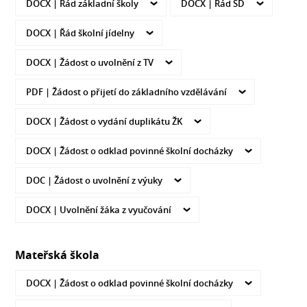
DOCX |
Řád základní školy
DOCX |
Řád ŠD
DOCX |
Řád školní jídelny
DOCX |
Žádost o uvolnění z TV
PDF |
Žádost o přijetí do základního vzdělávání
DOCX |
Žádost o vydání duplikátu ŽK
DOCX |
Žádost o odklad povinné školní docházky
DOC |
Žádost o uvolnění z výuky
DOCX |
Uvolnění žáka z vyučování
Mateřská škola
DOCX |
Žádost o odklad povinné školní docházky