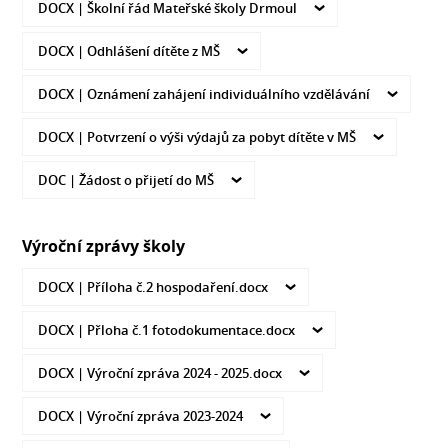
DOCX |
Školní řád Mateřské školy Drmoul
DOCX |
Odhlášení dítěte z MŠ
DOCX |
Oznámení zahájení individuálního vzdělávání
DOCX |
Potvrzení o výši výdajů za pobyt dítěte v MŠ
DOC |
Žádost o přijetí do MŠ
Výroční zprávy školy
DOCX |
Příloha č.2 hospodaření.docx
DOCX |
Přloha č.1 fotodokumentace.docx
DOCX |
Výroční zpráva 2024 - 2025.docx
DOCX |
Výroční zpráva 2023-2024