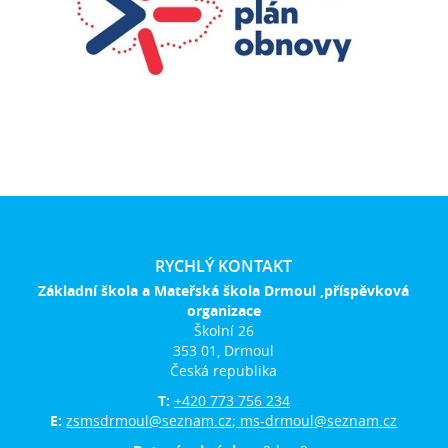
RYCHLÝ KONTAKT
Základní škola a Mateřská škola Drmoul ,příspěvková
organizace
Školní 26
353 01, Drmoul
Česká republika
T:
+420 773 756 234
E:
zsmsdrmoul@seznam.cz; ms-drmoul@seznam.cz