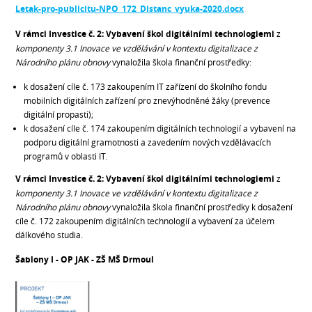
Letak-pro-publicitu-NPO_172_Distanc_vyuka-2020.docx
V rámci
Investice č. 2: Vybavení škol digitálními technologiemi
z
komponenty 3.1 Inovace ve vzdělávání v kontextu digitalizace z
Národního plánu obnovy
vynaložila škola finanční prostředky:
k dosažení cíle č. 173 zakoupením IT zařízení do školního fondu
mobilních digitálních zařízení pro znevýhodněné žáky (prevence
digitální propasti);
k dosažení cíle č. 174 zakoupením digitálních technologií a vybavení na
podporu digitální gramotnosti a zavedením nových vzdělávacích
programů v oblasti IT.
V rámci
Investice č. 2: Vybavení škol digitálními technologiemi
z
komponenty 3.1 Inovace ve vzdělávání v kontextu digitalizace z
Národního plánu obnovy
vynaložila škola finanční prostředky k dosažení
cíle č. 172 zakoupením digitálních technologií a vybavení za účelem
dálkového studia.
Šablony I - OP JAK - ZŠ MŠ Drmoul