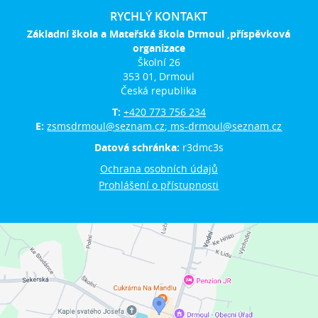
RYCHLÝ KONTAKT
Základní škola a Mateřská škola Drmoul ,příspěvková
organizace
Školní 26
353 01, Drmoul
Česká republika
T:
+420 773 756 234
E:
zsmsdrmoul@seznam.cz; ms-drmoul@seznam.cz
Datová schránka:
r3dmc3s
Ochrana osobních údajů
Prohlášení o přístupnosti