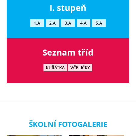
I. stupeň
1.A
2.A
3.A
4.A
5.A
Seznam tříd
KUŘÁTKA
VČELIČKY
ŠKOLNÍ FOTOGALERIE