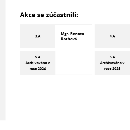
Akce se zúčastnili:
Mgr. Renata
3.A
4.A
Rothová
5.A
5.A
Archivováno v
Archivováno v
roce 2024
roce 2025