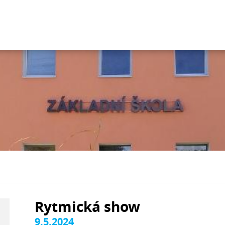
Rytmická show
9.5.2024