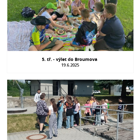
5. tř. - výlet do Broumova
19.6.2025