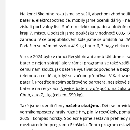
Na konci školního roku jsme se sešli, abychom zhodnotil
baterie, elektrospotřebiče, mobily jsme ocenili dárky - ná
získali pochvalný list. Sběrem elektroodpadu a plněním r
kraji 7. místo.
Obdrželi jsme poukázku v hodnotě 600,- Kč,
zahradu. V celorepublikovém kole jsme se umístili na 25
Podařilo se nám odevzdat 419 kg bateriíí, 3 bagy elektro
V roce 2024 bylo v rámci Recyklohraní aneb Ukliďme si s
baterie nejen sbírají, ale v rámci programu se také vzděl
čemu nám slouží, jak baterie využívat odpovědně a bezp
telefonu a co dělat, když se začnou přehřívat. V Karlovar
baterií. Prostřednictvím sběrového partnera, neziskové 
baterie na recyklaci.
Nejvíce baterií v přepočtu na žáka 
Cheb, a to 7,1 kg (celkem 559 kg).
Také jsme ocenili členy
našeho ekotýmu.
Děti se pravide
vermikompostéry, hrály různé hry, plnily recyúkoly, pomá
2025 - konipas horský. Společně jsme sestavili přehledy 
mezinárodním programu Ekoškola. Tento program oslavil v