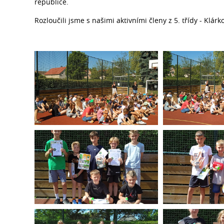
republice.
Rozloučili jsme s našimi aktivními členy z 5. třídy - Klá