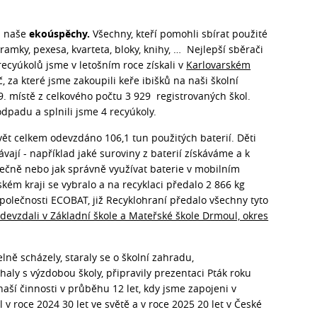
i naše
ekoúspěchy.
Všechny, kteří pomohli sbírat použité
ramky, pexesa, kvarteta, bloky, knihy, … Nejlepší sběrači
ecyúkolů jsme v letošním roce získali v
Karlovarském
 za které jsme zakoupili keře ibišků na naši školní
9. místě z celkového počtu 3 929 registrovaných škol.
odpadu a splnili jsme 4 recyúkoly.
vět celkem odevzdáno 106,1 tun použitých baterií. Děti
ávají - například jaké suroviny z baterií získáváme a k
ečně nebo jak správně využívat baterie v mobilním
ském kraji se vybralo a na recyklaci předalo 2 866 kg
společnosti ECOBAT, již Recyklohraní předalo všechny tyto
odevzdali v Základní škole a Mateřské škole Drmoul, okres
lně scházely, staraly se o školní zahradu,
haly s výzdobou školy, připravily prezentaci Pták roku
naší činnosti v průběhu 12 let, kdy jsme zapojeni v
 roce 2024 30 let ve světě a v roce 2025 20 let v České