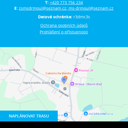
T:
+420 773 756 234
E:
zsmsdrmoul@seznam.cz; ms-drmoul@seznam.cz
Datová schránka:
r3dmc3s
Ochrana osobních údajů
Prohlášení o přístupnosti
NAPLÁNOVAT TRASU