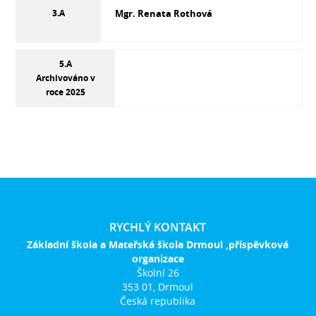
3.A
Mgr. Renata Rothová
5.A
Archivováno v
roce 2025
RYCHLÝ KONTAKT
Základní škola a Mateřská škola Drmoul ,příspěvková
organizace
Školní 26
353 01, Drmoul
Česká republika