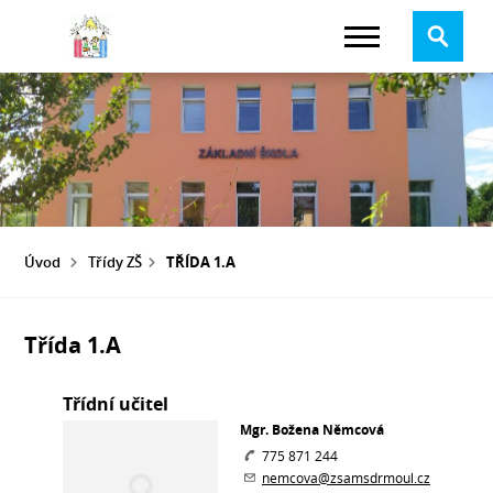
Úvod
Třídy ZŠ
TŘÍDA 1.A
Třída 1.A
Třídní učitel
Mgr. Božena Němcová
775 871 244
nemcova@zsamsdrmoul.cz