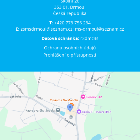
Školní 26
353 01, Drmoul
Česká republika
T:
+420 773 756 234
E:
zsmsdrmoul@seznam.cz; ms-drmoul@seznam.cz
Datová schránka:
r3dmc3s
Ochrana osobních údajů
Prohlášení o přístupnosti