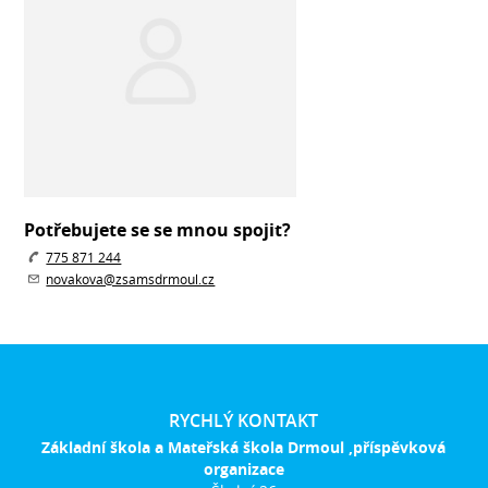
Potřebujete se se mnou spojit?
775 871 244
novakova@zsamsdrmoul.cz
RYCHLÝ KONTAKT
Základní škola a Mateřská škola Drmoul ,příspěvková
organizace