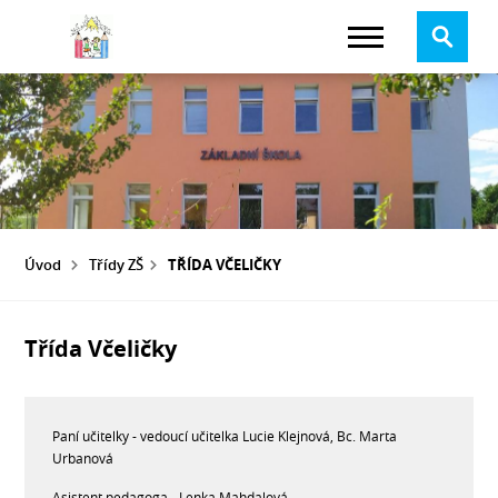
Úvod
Třídy ZŠ
TŘÍDA VČELIČKY
Třída Včeličky
Paní učitelky - vedoucí učitelka Lucie Klejnová, Bc. Marta
Urbanová
Asistent pedagoga - Lenka Mahdalová