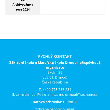
Archivováno v
roce 2024
RYCHLÝ KONTAKT
Základní škola a Mateřská škola Drmoul ,příspěvková
organizace
Školní 26
353 01, Drmoul
Česká republika
T:
+420 773 756 234
E:
zsmsdrmoul@seznam.cz; ms-drmoul@seznam.cz
Datová schránka:
r3dmc3s
Ochrana osobních údajů