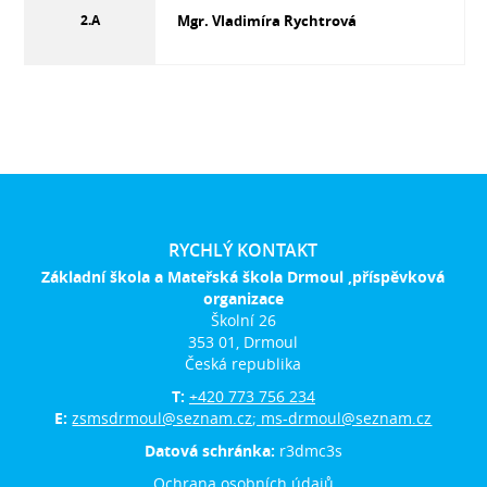
2.A
Mgr. Vladimíra Rychtrová
RYCHLÝ KONTAKT
Základní škola a Mateřská škola Drmoul ,příspěvková
organizace
Školní 26
353 01, Drmoul
Česká republika
T:
+420 773 756 234
E:
zsmsdrmoul@seznam.cz; ms-drmoul@seznam.cz
Datová schránka:
r3dmc3s
Ochrana osobních údajů