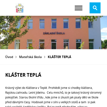
Úvod
Mateřská škola
KLÁŠTER TEPLÁ
KLÁŠTER TEPLÁ
Krásný výlet do Kláštera v Teplé. Prohlédli jsme si chodby kláštera,
Rajskou zahradu. Letní jídelnu. Celu mnichů, to je takový krásný skromný
pokojíček. Starou školní třídu , kde jsme si zkusili jak psaly děti ve škole
před dávnými časy. Hodovali jsme v síni u velkých stolů a tam si pak
také vyráběli Andělskou knížku. Byl to totiž především výlet za