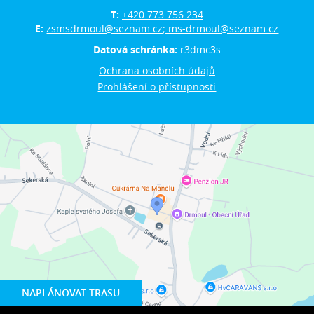
T:
+420 773 756 234
E:
zsmsdrmoul@seznam.cz; ms-drmoul@seznam.cz
Datová schránka:
r3dmc3s
Ochrana osobních údajů
Prohlášení o přístupnosti
NAPLÁNOVAT TRASU