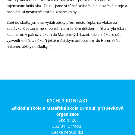
tajemstvím knihtisku. .Zkusili jsme si různé knihařské a tiskařské stroje a
prohlédli si nesmírně staré a krásné knihy.
Zpět do školky jsme se vydali pěšky přes město Teplá, na vlakovou
zastávku. Cestou jsme si pohráli na krásném dětském hřišti u rybníčku z
kachnami. A pak už vlakem do Mariánských Lázní, kde si některé děti
vyzvedli rodiče a někteří ještě městským autobusem do Hamrníků a
nakonec pěšky do školky. :)
RYCHLÝ KONTAKT
Základní škola a Mateřská škola Drmoul ,příspěvková
organizace
Školní 26
353 01, Drmoul
Česká republika