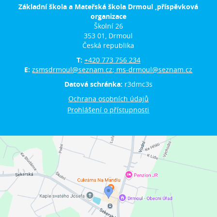
Základní škola a Mateřská škola Drmoul ,příspěvková
organizace
Školní 26
353 01, Drmoul
Česká republika
T:
+420 773 756 234
E:
zsmsdrmoul@seznam.cz; ms-drmoul@seznam.cz
Datová schránka:
r3dmc3s
Ochrana osobních údajů
Prohlášení o přístupnosti