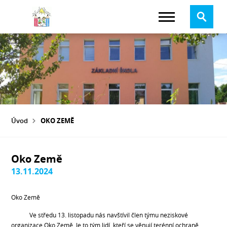
Úvod
OKO ZEMĚ
Oko Země
13.11.2024
Oko Země
Ve středu 13. listopadu nás navštívil člen týmu neziskové
organizace Oko Země. Je to tým lidí, kteří se věnují terénní ochraně