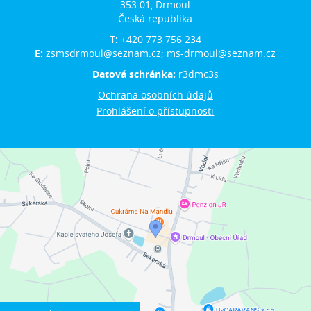
353 01, Drmoul
Česká republika
T:
+420 773 756 234
E:
zsmsdrmoul@seznam.cz; ms-drmoul@seznam.cz
Datová schránka:
r3dmc3s
Ochrana osobních údajů
Prohlášení o přístupnosti