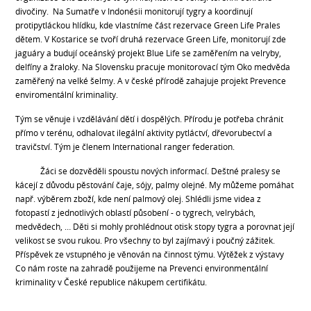
divočiny. Na Sumatře v Indonésii monitorují tygry a koordinují
protipytláckou hlídku, kde vlastníme část rezervace Green Life Prales
dětem. V Kostarice se tvoří druhá rezervace Green Life, monitorují zde
jaguáry a budují oceánský projekt Blue Life se zaměřením na velryby,
delfíny a žraloky. Na Slovensku pracuje monitorovací tým Oko medvěda
zaměřený na velké šelmy. A v české přírodě zahajuje projekt Prevence
enviromentální kriminality.
Tým se věnuje i vzdělávání dětí i dospělých. Přírodu je potřeba chránit
přímo v terénu, odhalovat ilegální aktivity pytláctví, dřevorubectví a
travičství. Tým je členem International ranger federation.
Žáci se dozvěděli spoustu nových informací. Deštné pralesy se
kácejí z důvodu pěstování čaje, sójy, palmy olejné. My můžeme pomáhat
např. výběrem zboží, kde není palmový olej. Shlédli jsme videa z
fotopastí z jednotlivých oblastí působení - o tygrech, velrybách,
medvědech, … Děti si mohly prohlédnout otisk stopy tygra a porovnat její
velikost se svou rukou. Pro všechny to byl zajímavý i poučný zážitek.
Příspěvek ze vstupného je věnován na činnost týmu. Výtěžek z výstavy
Co nám roste na zahradě použijeme na Prevenci environmentální
kriminality v České republice nákupem certifikátu.