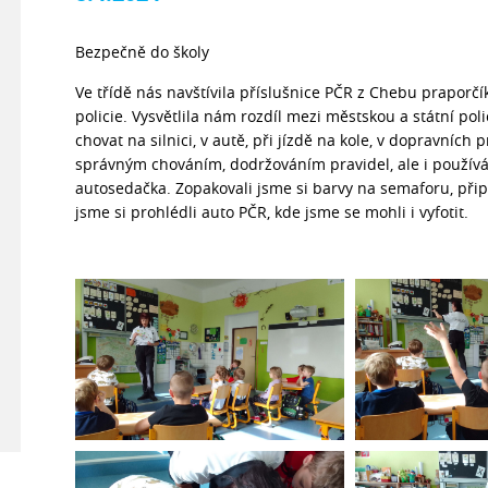
Bezpečně do školy
Ve třídě nás navštívila příslušnice PČR z Chebu praporč
policie. Vysvětlila nám rozdíl mezi městskou a státní pol
chovat na silnici, v autě, při jízdě na kole, v dopravníc
správným chováním, dodržováním pravidel, ale i použív
autosedačka. Zopakovali jsme si barvy na semaforu, přip
jsme si prohlédli auto PČR, kde jsme se mohli i vyfotit.