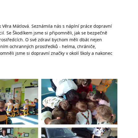
ík Věra Mátlová. Seznámila nás s náplní práce dopravní
icií. Se Škodíkem jsme si připomněli, jak se bezpečně
h prostředcích. O své zdraví bychom měli dbát nejen
áním ochranných prostředků - helma, chrániče,
omněli jsme si dopravní značky v okolí školy a nakonec