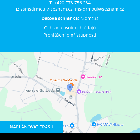
T:
+420 773 756 234
E:
zsmsdrmoul@seznam.cz; ms-drmoul@seznam.cz
Datová schránka:
r3dmc3s
Ochrana osobních údajů
Prohlášení o přístupnosti
NAPLÁNOVAT TRASU