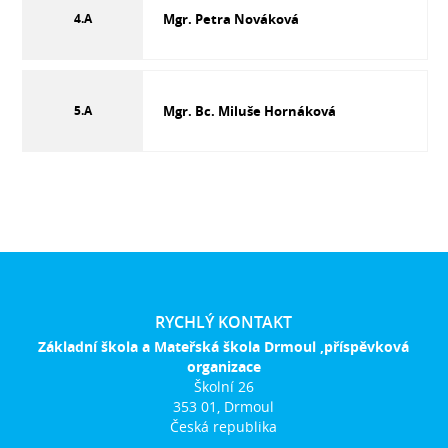
4.A
Mgr. Petra Nováková
5.A
Mgr. Bc. Miluše Hornáková
RYCHLÝ KONTAKT
Základní škola a Mateřská škola Drmoul ,příspěvková
organizace
Školní 26
353 01, Drmoul
Česká republika