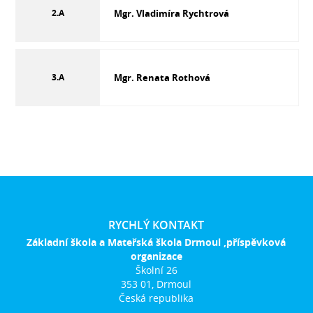
2.A
Mgr. Vladimíra Rychtrová
3.A
Mgr. Renata Rothová
RYCHLÝ KONTAKT
Základní škola a Mateřská škola Drmoul ,příspěvková
organizace
Školní 26
353 01, Drmoul
Česká republika